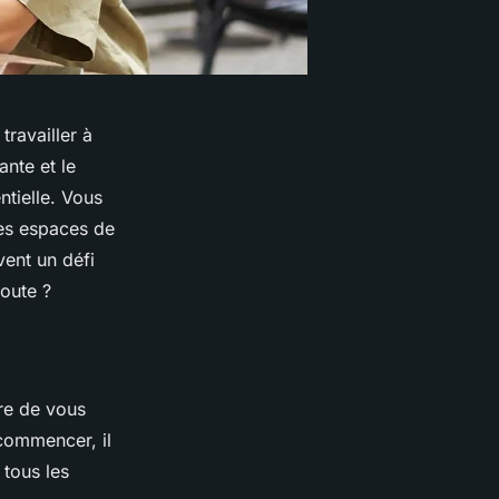
travailler à
nte et le
tielle. Vous
des espaces de
ent un défi
oute ?
tre de vous
 commencer, il
tous les