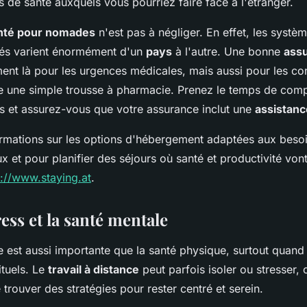
s de santé auxquels vous pourriez faire face à l'étranger.
nté pour nomades
n'est pas à négliger. En effet, les systè
iés varient énormément d'un
pays
à l'autre. Une bonne
ass
ent là pour les urgences médicales, mais aussi pour les co
 une simple trousse à pharmacie. Prenez le temps de comp
es et assurez-vous que votre assurance inclut une
assistan
ormations sur les options d'hébergement adaptées aux beso
 et pour planifier des séjours où santé et productivité vont
s://www.staying.at
.
ress et la santé mentale
 est aussi importante que la santé physique, surtout quand 
ituels. Le
travail à distance
peut parfois isoler ou stresser, 
 trouver des stratégies pour rester centré et serein.