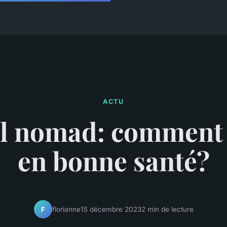
ACTU
al nomad: comment 
en bonne santé?
florianne
15 décembre 2023
2 min de lecture
F