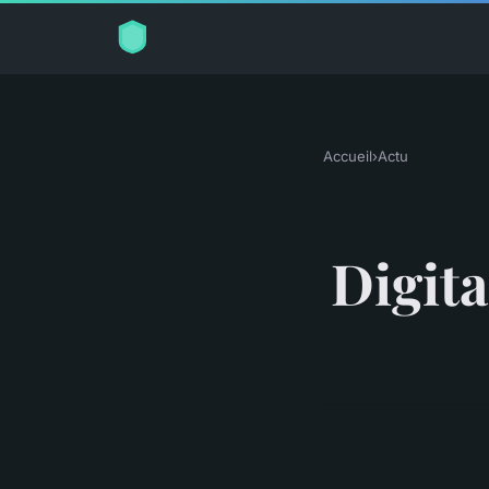
Accueil
›
Actu
Digit