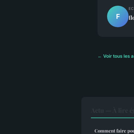
EC
F
fl
← Voir tous les a
Actu — À lire 
Comment faire pour