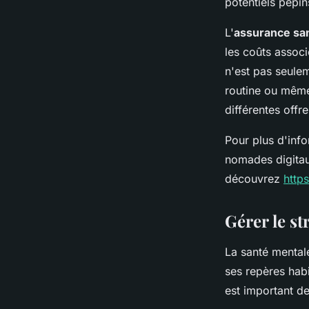
potentiels pépin
L'
assurance sa
les coûts assoc
n'est pas seulem
routine ou même
différentes offr
Pour plus d'inf
nomades digitaux
découvrez
http
Gérer le st
La santé mentale
ses repères hab
est important de