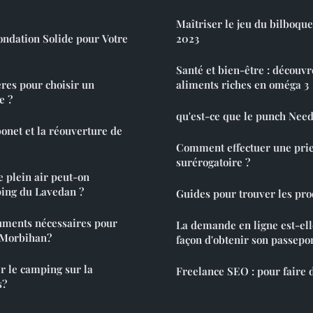
Maîtriser le jeu du bilboquet
ondation Solide pour Votre
2023
Santé et bien-être : découvre
ères pour choisir un
aliments riches en oméga 3
e ?
qu'est-ce que le punch Need
onet et la réouverture de
Comment effectuer une pr
surérogatoire ?
e plein air peut-on
ing du Lavedan ?
Guides pour trouver les pro
uments nécessaires pour
La demande en ligne est-ell
 Morbihan?
façon d'obtenir son passepor
 le camping sur la
Freelance SEO : pour faire d
s?