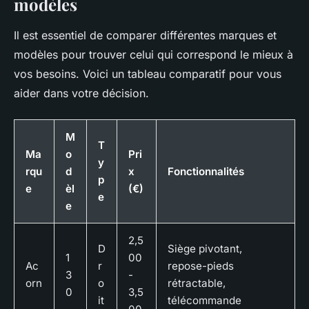
modèles
Il est essentiel de comparer différentes marques et
modèles pour trouver celui qui correspond le mieux à
vos besoins. Voici un tableau comparatif pour vous
aider dans votre décision.
M
T
Ma
o
Pri
y
rqu
d
x
Fonctionnalités
p
e
èl
(€)
e
e
2,5
D
Siège pivotant,
1
00
Ac
r
repose-pieds
3
-
orn
o
rétractable,
0
3,5
it
télécommande