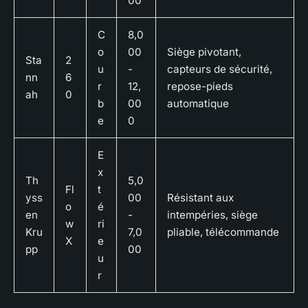
00
C
8,0
o
00
Siège pivotant,
Sta
2
u
-
capteurs de sécurité,
nn
6
r
12,
repose-pieds
ah
0
b
00
automatique
e
0
E
x
Th
5,0
Fl
t
yss
00
Résistant aux
o
é
en
-
intempéries, siège
w
ri
Kru
7,0
pliable, télécommande
X
e
pp
00
u
r