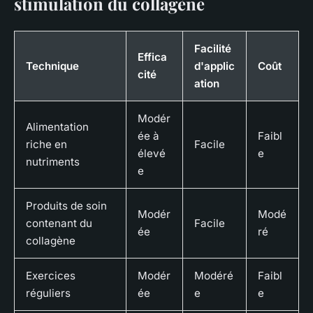
stimulation du collagène
Facilité
Effica
Technique
d'applic
Coût
cité
ation
Modér
Alimentation
ée à
Faibl
riche en
Facile
élevé
e
nutriments
e
Produits de soin
Modér
Modé
contenant du
Facile
ée
ré
collagène
Exercices
Modér
Modéré
Faibl
réguliers
ée
e
e