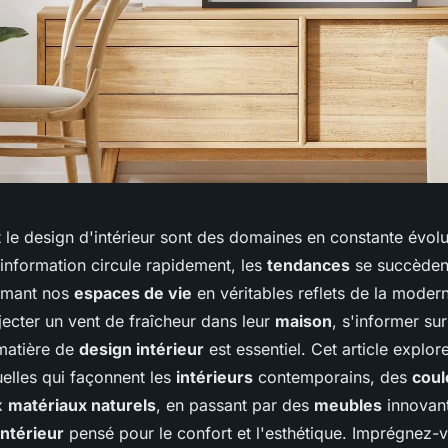
 le design d'intérieur sont des domaines en constante évolut
'information circule rapidement, les
tendances
se succèden
ormant nos
espaces de vie
en véritables reflets de la moder
njecter un vent de fraîcheur dans leur
maison
, s'informer sur
 matière de
design intérieur
est essentiel. Cet article explore
uelles qui façonnent les
intérieurs
contemporains, des
coul
x
matériaux naturels
, en passant par des
meubles
innovant
ntérieur
pensé pour le confort et l'esthétique. Imprégnez-