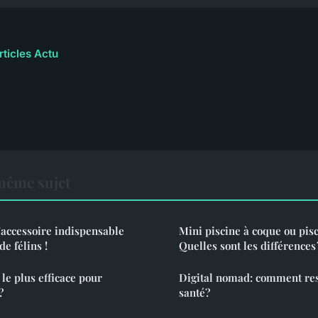
rticles Actu
même sujet
L'accessoire indispensable
Mini piscine à coque ou pisc
e félins !
Quelles sont les différences 
 le plus efficace pour
Digital nomad: comment re
?
santé?