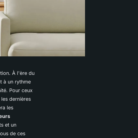
ion. À l'ère du
t à un rythme
nité. Pour ceux
 les dernières
ra les
eurs
s et un
vous de ces