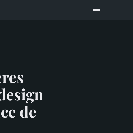
ères
design
ace de