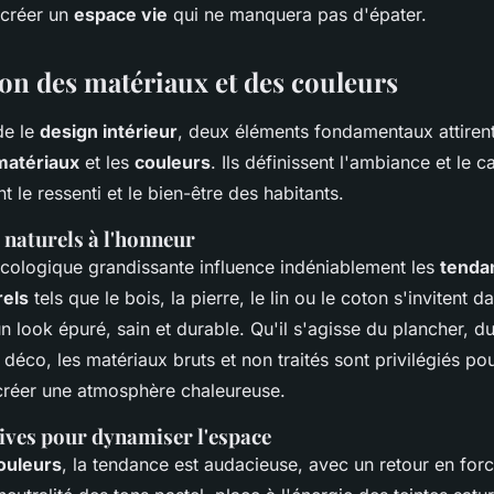
 créer un
espace vie
qui ne manquera pas d'épater.
ion des matériaux et des couleurs
de le
design intérieur
, deux éléments fondamentaux attire
matériaux
et les
couleurs
. Ils définissent l'ambiance et le 
t le ressenti et le bien-être des habitants.
 naturels à l'honneur
cologique grandissante influence indéniablement les
tenda
rels
tels que le bois, la pierre, le lin ou le coton s'invitent d
un look épuré, sain et durable. Qu'il s'agisse du plancher, d
déco, les matériaux bruts et non traités sont privilégiés pour
 créer une atmosphère chaleureuse.
vives pour dynamiser l'espace
ouleurs
, la tendance est audacieuse, avec un retour en for