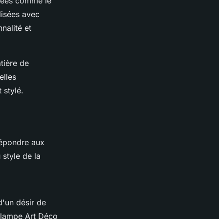
turées comme le
lisées avec
nalité et
tière de
elles
 stylé.
 répondre aux
 style de la
d'un désir de
e lampe Art Déco