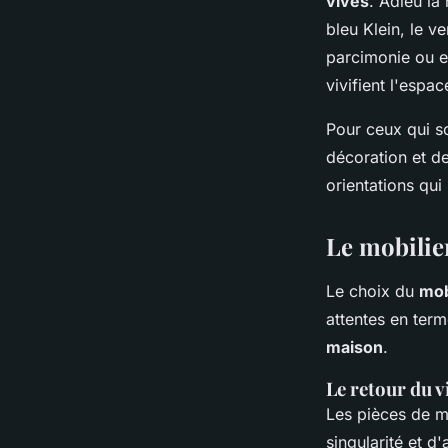
vives
. Adieu la
bleu Klein, le v
parcimonie ou e
vivifient l'espac
Pour ceux qui s
décoration et de
orientations qu
Le mobilier
Le choix du
mob
attentes en term
maison
.
Le retour du v
Les pièces de mo
singularité et d