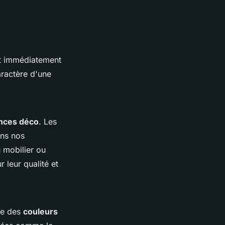
nt immédiatement
caractère d'une
nces déco
. Les
ans nos
u mobilier ou
 leur qualité et
ce des
couleurs