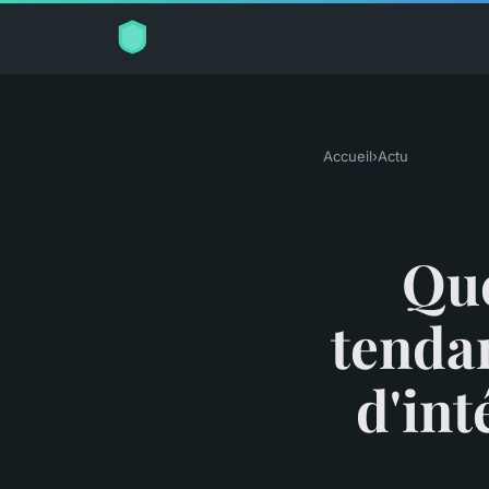
Accueil
›
Actu
Que
tenda
d'int