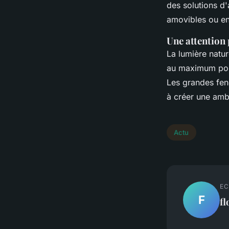
des solutions d
amovibles ou en
Une attention 
La lumière natur
au maximum pour
Les grandes fenê
à créer une am
Actu
EC
F
fl